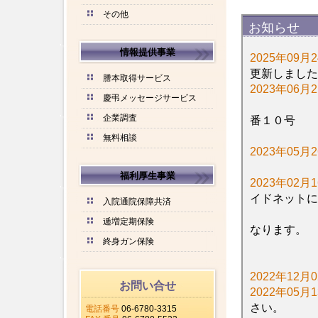
その他
情報提供事業
謄本取得サービス
慶弔メッセージサービス
企業調査
無料相談
福利厚生事業
入院通院保障共済
逓増定期保険
終身ガン保険
お問い合せ
電話番号
06-6780-3315