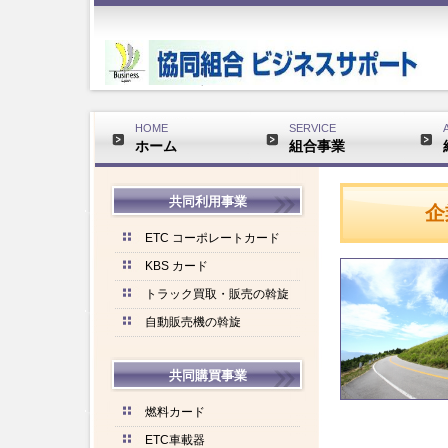
HOME
SERVICE
ホーム
組合事業
共同利用事業
企
ETC コーポレートカード
KBS カード
トラック買取・販売の斡旋
自動販売機の斡旋
共同購買事業
燃料カード
ETC車載器